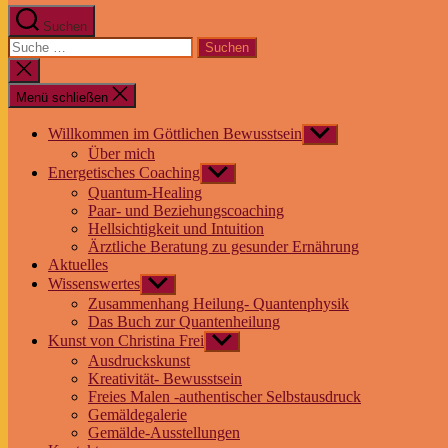
Suchen
Suche
nach:
Suche
schließen
Menü schließen
Willkommen im Göttlichen Bewusstsein
Untermenü
anzeigen
Über mich
Energetisches Coaching
Untermenü
anzeigen
Quantum-Healing
Paar- und Beziehungscoaching
Hellsichtigkeit und Intuition
Ärztliche Beratung zu gesunder Ernährung
Aktuelles
Wissenswertes
Untermenü
anzeigen
Zusammenhang Heilung- Quantenphysik
Das Buch zur Quantenheilung
Kunst von Christina Frei
Untermenü
anzeigen
Ausdruckskunst
Kreativität- Bewusstsein
Freies Malen -authentischer Selbstausdruck
Gemäldegalerie
Gemälde-Ausstellungen